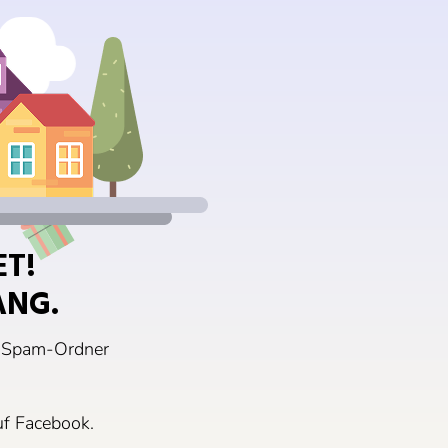
ET!
ANG.
em Spam-Ordner
uf Facebook.